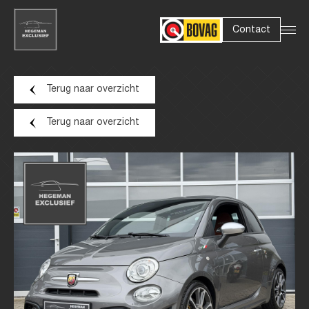
Contact
Terug naar overzicht
Home
Terug naar overzicht
Aanbod
Diensten
Over ons
Verkocht
Contact