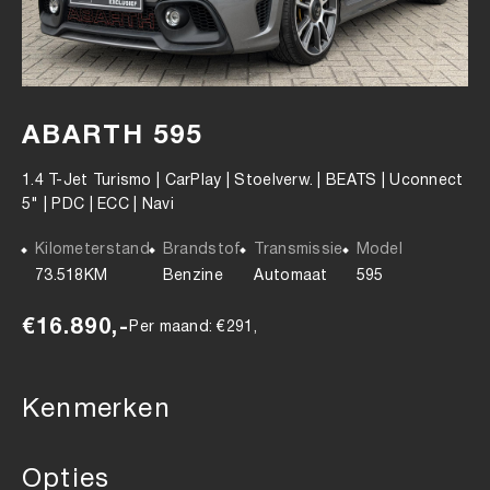
ABARTH 595
1.4 T-Jet Turismo | CarPlay | Stoelverw. | BEATS | Uconnect
5" | PDC | ECC | Navi
Kilometerstand
Brandstof
Transmissie
Model
73.518KM
Benzine
Automaat
595
€16.890,-
Per maand: €291,
Kenmerken
Opties